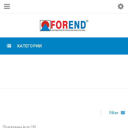
КАТЕГОРИИ
Главная
›
Товары с
ТЕРМИТНАЯ
меткой «Термитная
СВАРКА
сварка»
Filter
Показаны все (9)