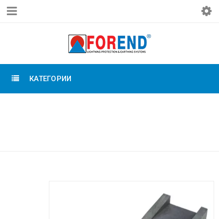
КАТЕГОРИИ
Главная
›
Экзотермическая сварка
›
Формы экзотермической сварки
›
Форма
экзотермической сварки (термитной сварки).