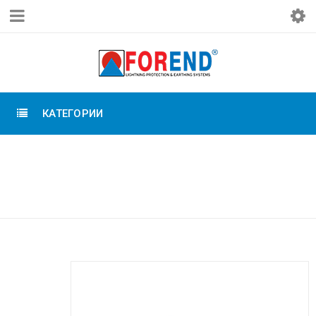
КАТЕГОРИИ
Главная
›
Заземление Forend
›
Зажимы для заземления
›
Зажим стержень Д18
мм-пруток 1х50 мм2, медь