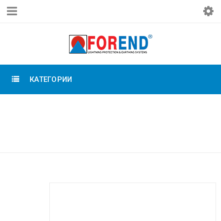
КАТЕГОРИИ
Главная
›
Заземление Forend
›
Зажимы для заземления
›
Зажим стержень Д16
мм-пруток 1х50 мм2, медь