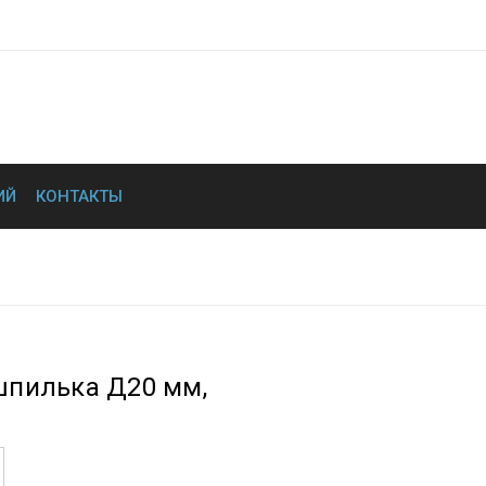
ИЙ
КОНТАКТЫ
Соединяющая шпилька Д20 мм, стальная
пилька Д20 мм,