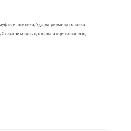
муфты и шпильки
,
Удароприемная головка
,
Стержни медные
,
стержни оцинкованные
,