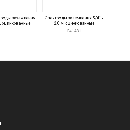
троды заземления
Электроды заземления 5/4″ х
Наконе
 м, оцинкованные
2,0 м, оцинкованные
F41431
й