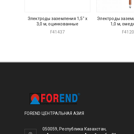
Электроды заземления 1,5″ х
Электроды заземл
, сталь
3,0 м, оцинкованные
1,0 м, оме
F41437
F412
FOREND ЦЕНТРАЛЬНАЯ АЗИЯ
050059, Республика Казахстан,