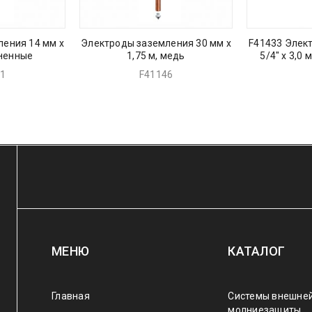
ения 14 мм х
Электроды заземления 30 мм х
F41433 Элек
дненные
1,75 м, медь
5/4″ х 3,0
01
F41146
МЕНЮ
КАТАЛОГ
Главная
Системы внешне
молниезащиты