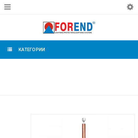
КАТЕГОРИИ
Главная
›
Заземление Forend
›
Стержни заземления
›
Электроды заземления
14 мм х 1,0 м, омедненные