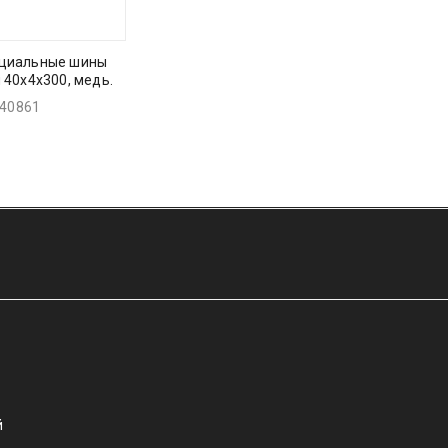
циальные шины
 40х4х300, медь.
40861
й