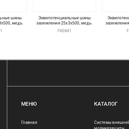
льные шины
Эквипотенциальные шины
Эквипотен
х500, медь.
заземления 25х3х500, медь.
заземления
51
F40841
F
МЕНЮ
КАТАЛОГ
Главная
Системы внешне
молниезащиты