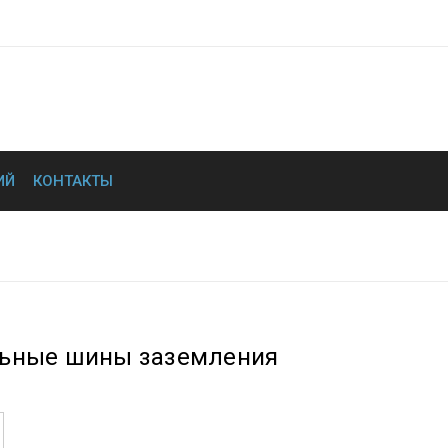
ИЙ
КОНТАКТЫ
альные шины заземления 60х5х500, медь.
ьные шины заземления