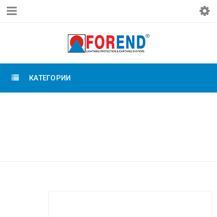
КАТЕГОРИИ
Главная
›
Системы внешней молниезащиты
›
Классическая (традиционная) молниезащита
›
Держатель стержневых молниёмников,
оцинкованная