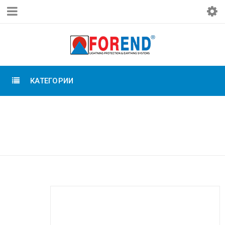
КАТЕГОРИИ
Главная
›
Системы внешней молниезащиты
›
Классическая (традиционная) молниезащита
›
Держатель молниёмника Д16 мм, медь