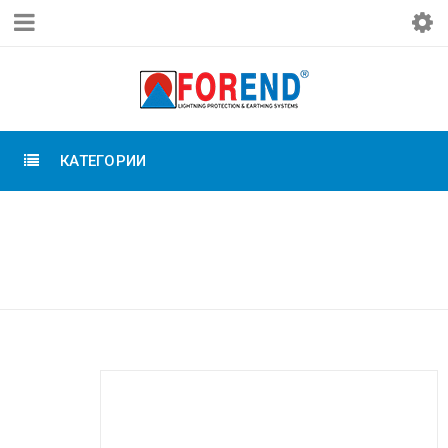
КАТЕГОРИИ
Главная
›
Системы внешней молниезащиты
›
Элементы крепежа
›
Держатель полосы 30×3
мм на стене, медь