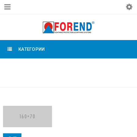
КАТЕГОРИИ
Home Furniture
›
Logo
LOGO LIGHT 4
›
Logo light 4