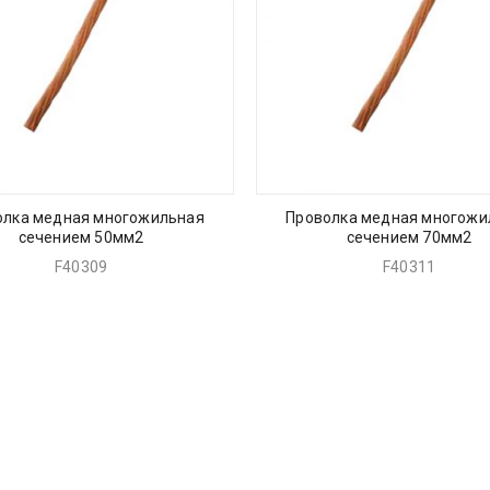
олка медная многожильная
Проволка медная многожи
сечением 50мм2
сечением 70мм2
F40309
F40311