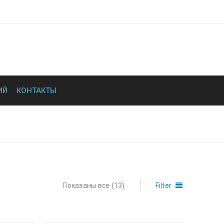
ИЙ
КОНТАКТЫ
авная
›
Заземление Forend
›
Токоотводы
Показаны все (13)
Filter