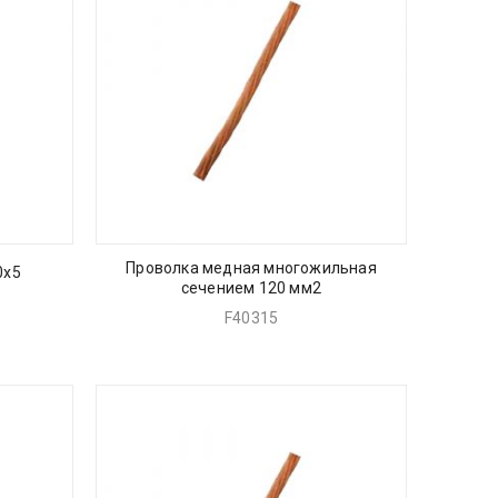
Проволка медная многожильная
0х5
сечением 120 мм2
F40315