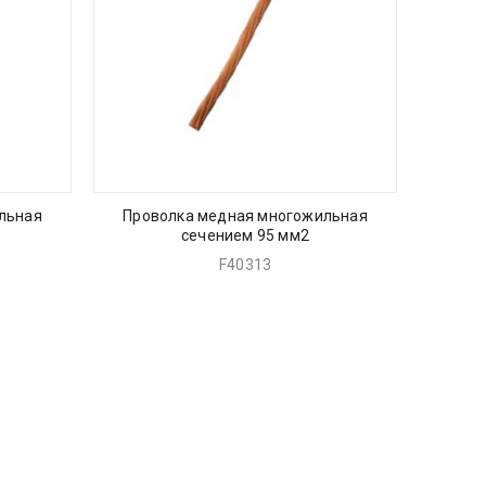
льная
Проволка медная многожильная
сечением 95 мм2
F40313