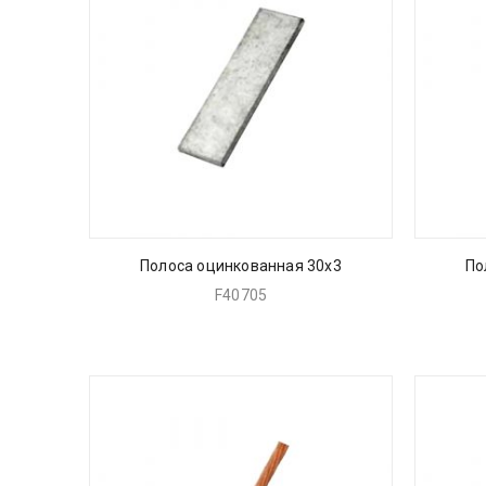
Полоса оцинкованная 30х3
По
F40705